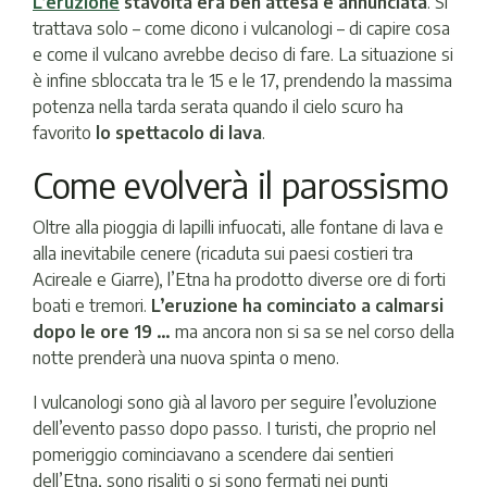
L’eruzione
stavolta era ben attesa e annunciata
. Si
trattava solo – come dicono i vulcanologi – di capire cosa
e come il vulcano avrebbe deciso di fare. La situazione si
è infine sbloccata tra le 15 e le 17, prendendo la massima
potenza nella tarda serata quando il cielo scuro ha
favorito
lo spettacolo di lava
.
Come evolverà il parossismo
Oltre alla pioggia di lapilli infuocati, alle fontane di lava e
alla inevitabile cenere (ricaduta sui paesi costieri tra
Acireale e Giarre), l’Etna ha prodotto diverse ore di forti
boati e tremori.
L’eruzione ha cominciato a calmarsi
dopo le ore 19 …
ma ancora non si sa se nel corso della
notte prenderà una nuova spinta o meno.
I vulcanologi sono già al lavoro per seguire l’evoluzione
dell’evento passo dopo passo. I turisti, che proprio nel
pomeriggio cominciavano a scendere dai sentieri
dell’Etna, sono risaliti o si sono fermati nei punti