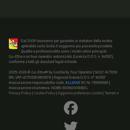
Dal 2009 lavoriamo per garantire ai visitatori della nostra
splendida isola Sicilia il soggiorno piu piacevole possibile.
Qualita e professionalita sono i nostri valori principali.
Go-Etna e un tour operator autorizzato (Licenza D.D.S. n. 3451S7),
conforme a tutti gli standard legali richiesti.
2009-2026 © Go-Etna® by GoinSicily Tour Operator | SICILY ACTION
SRL VAT-id:IT05304190878 | Regional license D.D.S. n° 3451S7
Assicurazione responsabilita civile:
ALLIANZ
RC Nr.:78898681 |
Assicurazione insolvenza: NOBIS 6006000838/G
Privacy Policy
|
Cookie Policy
|
Aggiorna preferenze cookie
|
Termini e