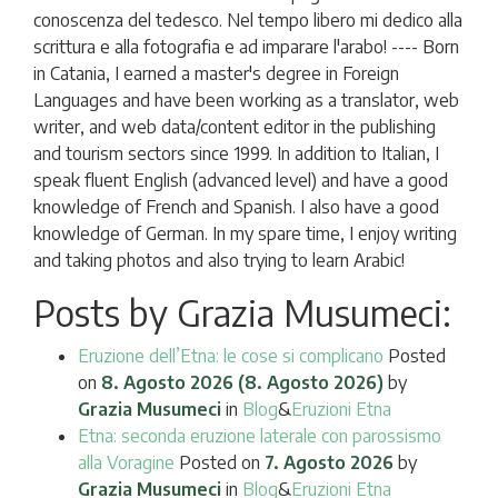
conoscenza del tedesco. Nel tempo libero mi dedico alla
scrittura e alla fotografia e ad imparare l'arabo! ---- Born
in Catania, I earned a master's degree in Foreign
Languages ​​and have been working as a translator, web
writer, and web data/content editor in the publishing
and tourism sectors since 1999. In addition to Italian, I
speak fluent English (advanced level) and have a good
knowledge of French and Spanish. I also have a good
knowledge of German. In my spare time, I enjoy writing
and taking photos and also trying to learn Arabic!
Posts by Grazia Musumeci:
Eruzione dell’Etna: le cose si complicano
Posted
on
8. Agosto 2026
(8. Agosto 2026)
by
Grazia Musumeci
in
Blog
&
Eruzioni Etna
Etna: seconda eruzione laterale con parossismo
alla Voragine
Posted on
7. Agosto 2026
by
Grazia Musumeci
in
Blog
&
Eruzioni Etna