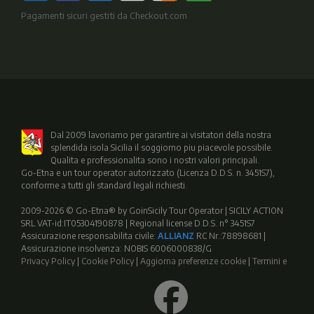
Pagamenti sicuri gestiti da Checkout.com
Dal 2009 lavoriamo per garantire ai visitatori della nostra
splendida isola Sicilia il soggiorno piu piacevole possibile.
Qualita e professionalita sono i nostri valori principali.
Go-Etna e un tour operator autorizzato (Licenza D.D.S. n. 3451S7),
conforme a tutti gli standard legali richiesti.
2009-2026 © Go-Etna® by GoinSicily Tour Operator | SICILY ACTION
SRL VAT-id:IT05304190878 | Regional license D.D.S. n° 3451S7
Assicurazione responsabilita civile:
ALLIANZ
RC Nr.:78898681 |
Assicurazione insolvenza: NOBIS 6006000838/G
Privacy Policy
|
Cookie Policy
|
Aggiorna preferenze cookie
|
Termini e