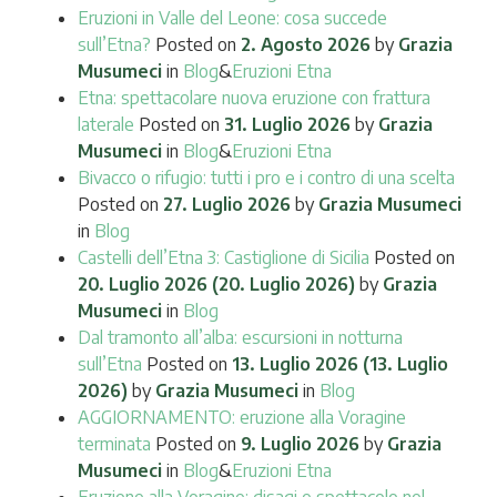
Eruzioni in Valle del Leone: cosa succede
sull’Etna?
Posted on
2. Agosto 2026
by
Grazia
Musumeci
in
Blog
&
Eruzioni Etna
Etna: spettacolare nuova eruzione con frattura
laterale
Posted on
31. Luglio 2026
by
Grazia
Musumeci
in
Blog
&
Eruzioni Etna
Bivacco o rifugio: tutti i pro e i contro di una scelta
Posted on
27. Luglio 2026
by
Grazia Musumeci
in
Blog
Castelli dell’Etna 3: Castiglione di Sicilia
Posted on
20. Luglio 2026
(20. Luglio 2026)
by
Grazia
Musumeci
in
Blog
Dal tramonto all’alba: escursioni in notturna
sull’Etna
Posted on
13. Luglio 2026
(13. Luglio
2026)
by
Grazia Musumeci
in
Blog
AGGIORNAMENTO: eruzione alla Voragine
terminata
Posted on
9. Luglio 2026
by
Grazia
Musumeci
in
Blog
&
Eruzioni Etna
Eruzione alla Voragine: disagi e spettacolo nel