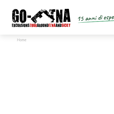
15 anni di espe
Home