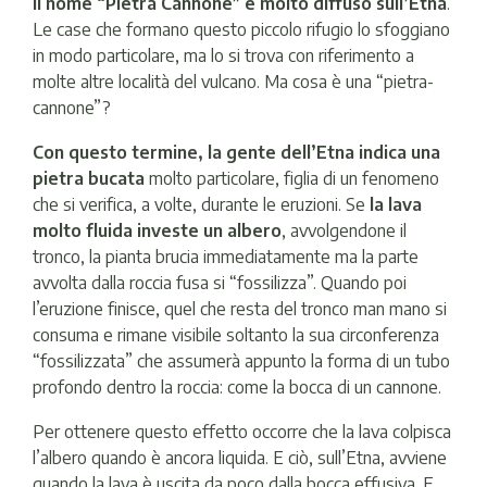
Il nome “Pietra Cannone” è molto diffuso sull’Etna
.
Le case che formano questo piccolo rifugio lo sfoggiano
in modo particolare, ma lo si trova con riferimento a
molte altre località del vulcano. Ma cosa è una “pietra-
cannone”?
Con questo termine, la gente dell’Etna indica una
pietra bucata
molto particolare, figlia di un fenomeno
che si verifica, a volte, durante le eruzioni. Se
la lava
molto fluida investe un albero
, avvolgendone il
tronco, la pianta brucia immediatamente ma la parte
avvolta dalla roccia fusa si “fossilizza”. Quando poi
l’eruzione finisce, quel che resta del tronco man mano si
consuma e rimane visibile soltanto la sua circonferenza
“fossilizzata” che assumerà appunto la forma di un tubo
profondo dentro la roccia: come la bocca di un cannone.
Per ottenere questo effetto occorre che la lava colpisca
l’albero quando è ancora liquida. E ciò, sull’Etna, avviene
quando la lava è uscita da poco dalla bocca effusiva. E