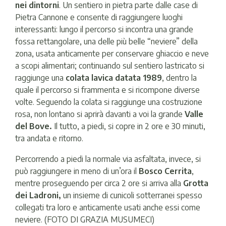
nei dintorni
. Un sentiero in pietra parte dalle case di
Pietra Cannone e consente di raggiungere luoghi
interessanti: lungo il percorso si incontra una grande
fossa rettangolare, una delle più belle “neviere” della
zona, usata anticamente per conservare ghiaccio e neve
a scopi alimentari; continuando sul sentiero lastricato si
raggiunge una
colata lavica datata 1989
, dentro la
quale il percorso si frammenta e si ricompone diverse
volte. Seguendo la colata si raggiunge una costruzione
rosa, non lontano si aprirà davanti a voi la grande
Valle
del Bove.
Il tutto, a piedi, si copre in 2 ore e 30 minuti,
tra andata e ritorno.
Percorrendo a piedi la normale via asfaltata, invece, si
può raggiungere in meno di un’ora il
Bosco Cerrita
,
mentre proseguendo per circa 2 ore si arriva alla
Grotta
dei Ladroni,
un insieme di cunicoli sotterranei spesso
collegati tra loro e anticamente usati anche essi come
neviere. (FOTO DI GRAZIA MUSUMECI)