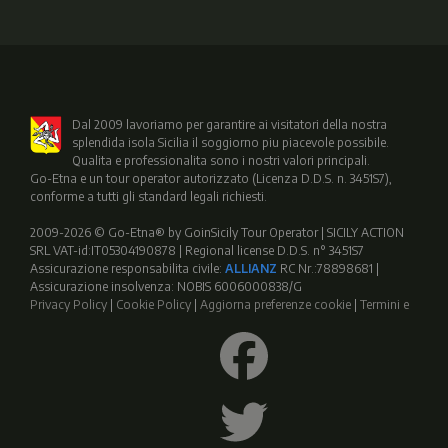
Dal 2009 lavoriamo per garantire ai visitatori della nostra
splendida isola Sicilia il soggiorno piu piacevole possibile.
Qualita e professionalita sono i nostri valori principali.
Go-Etna e un tour operator autorizzato (Licenza D.D.S. n. 3451S7),
conforme a tutti gli standard legali richiesti.
2009-2026 © Go-Etna® by GoinSicily Tour Operator | SICILY ACTION
SRL VAT-id:IT05304190878 | Regional license D.D.S. n° 3451S7
Assicurazione responsabilita civile:
ALLIANZ
RC Nr.:78898681 |
Assicurazione insolvenza: NOBIS 6006000838/G
Privacy Policy
|
Cookie Policy
|
Aggiorna preferenze cookie
|
Termini e