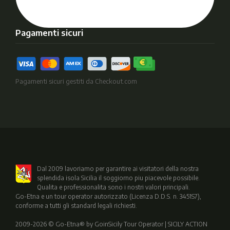
Pagamenti sicuri
Pagamenti sicuri gestiti da Checkout.com
Dal 2009 lavoriamo per garantire ai visitatori della nostra
splendida isola Sicilia il soggiorno piu piacevole possibile.
Qualita e professionalita sono i nostri valori principali.
Go-Etna e un tour operator autorizzato (Licenza D.D.S. n. 3451S7),
conforme a tutti gli standard legali richiesti.
2009-2026 © Go-Etna® by GoinSicily Tour Operator | SICILY ACTION