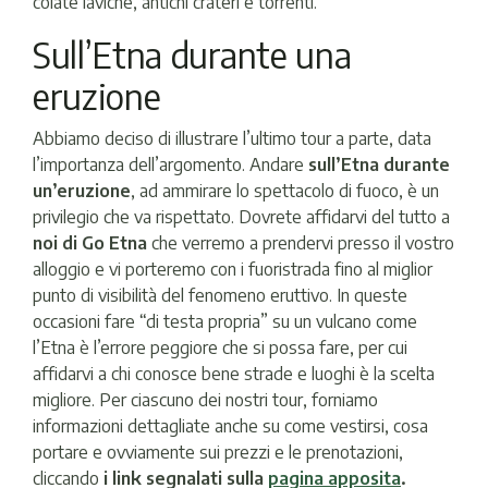
colate laviche, antichi crateri e torrenti.
Sull’Etna durante una
eruzione
Abbiamo deciso di illustrare l’ultimo tour a parte, data
l’importanza dell’argomento. Andare
sull’Etna durante
un’eruzione
, ad ammirare lo spettacolo di fuoco, è un
privilegio che va rispettato. Dovrete affidarvi del tutto a
noi di Go Etna
che verremo a prendervi presso il vostro
alloggio e vi porteremo con i fuoristrada fino al miglior
punto di visibilità del fenomeno eruttivo. In queste
occasioni fare “di testa propria” su un vulcano come
l’Etna è l’errore peggiore che si possa fare, per cui
affidarvi a chi conosce bene strade e luoghi è la scelta
migliore. Per ciascuno dei nostri tour, forniamo
informazioni dettagliate anche su come vestirsi, cosa
portare e ovviamente sui prezzi e le prenotazioni,
cliccando
i link segnalati sulla
pagina apposita
.