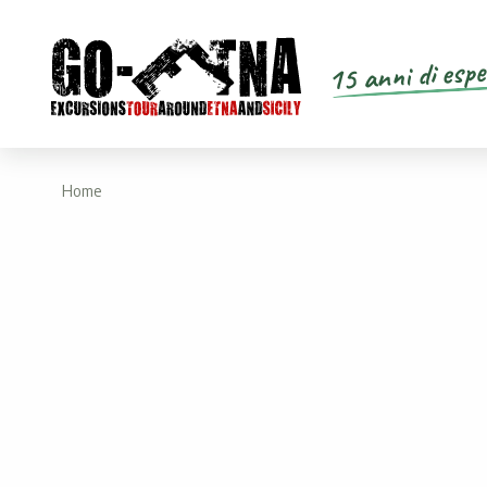
15 anni di espe
Home