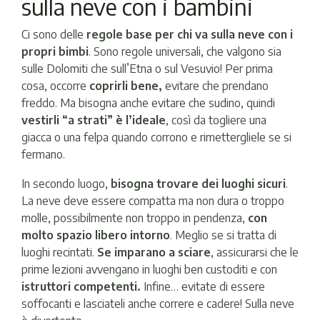
sulla neve con i bambini
Ci sono delle
regole base per chi va sulla neve con i
propri bimbi
. Sono regole universali, che valgono sia
sulle Dolomiti che sull’Etna o sul Vesuvio! Per prima
cosa, occorre
coprirli bene,
evitare che prendano
freddo. Ma bisogna anche evitare che sudino, quindi
vestirli “a strati” è l’ideale
, così da togliere una
giacca o una felpa quando corrono e rimettergliele se si
fermano.
In secondo luogo,
bisogna trovare dei luoghi sicuri
.
La neve deve essere compatta ma non dura o troppo
molle, possibilmente non troppo in pendenza,
con
molto spazio libero intorno
. Meglio se si tratta di
luoghi recintati.
Se imparano a sciare
, assicurarsi che le
prime lezioni avvengano in luoghi ben custoditi e con
istruttori competenti.
Infine… evitate di essere
soffocanti e lasciateli anche correre e cadere! Sulla neve