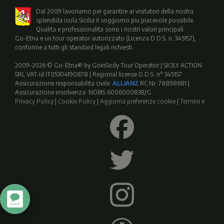
Dal 2009 lavoriamo per garantire ai visitatori della nostra
splendida isola Sicilia il soggiorno piu piacevole possibile.
Qualita e professionalita sono i nostri valori principali.
Go-Etna e un tour operator autorizzato (Licenza D.D.S. n. 3451S7),
conforme a tutti gli standard legali richiesti.
2009-2026 © Go-Etna® by GoinSicily Tour Operator | SICILY ACTION
SRL VAT-id:IT05304190878 | Regional license D.D.S. n° 3451S7
Assicurazione responsabilita civile:
ALLIANZ
RC Nr.:78898681 |
Assicurazione insolvenza: NOBIS 6006000838/G
Privacy Policy
|
Cookie Policy
|
Aggiorna preferenze cookie
|
Termini e