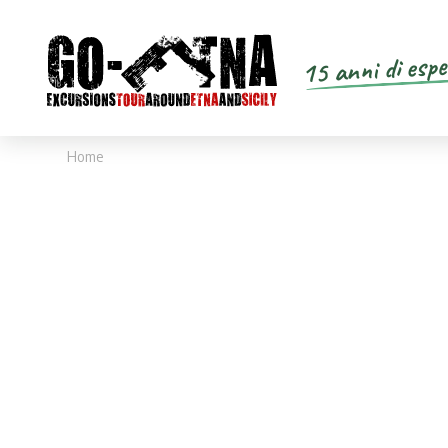
15 anni di espe
Home