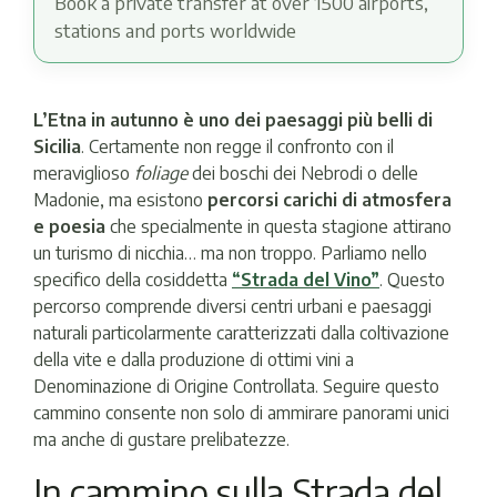
Book a private transfer at over 1500 airports,
stations and ports worldwide
L’Etna in autunno è uno dei paesaggi più belli di
Sicilia
. Certamente non regge il confronto con il
meraviglioso
foliage
dei boschi dei Nebrodi o delle
Madonie, ma esistono
percorsi carichi di atmosfera
e poesia
che specialmente in questa stagione attirano
un turismo di nicchia… ma non troppo. Parliamo nello
specifico della cosiddetta
“Strada del Vino”
. Questo
percorso comprende diversi centri urbani e paesaggi
naturali particolarmente caratterizzati dalla coltivazione
della vite e dalla produzione di ottimi vini a
Denominazione di Origine Controllata. Seguire questo
cammino consente non solo di ammirare panorami unici
ma anche di gustare prelibatezze.
In cammino sulla Strada del