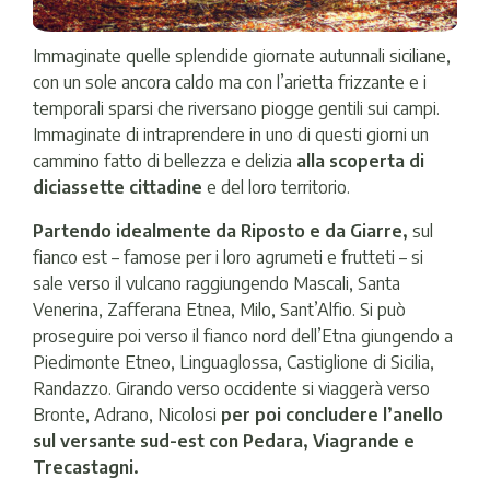
Immaginate quelle splendide giornate autunnali siciliane,
con un sole ancora caldo ma con l’arietta frizzante e i
temporali sparsi che riversano piogge gentili sui campi.
Immaginate di intraprendere in uno di questi giorni un
cammino fatto di bellezza e delizia
alla scoperta di
diciassette cittadine
e del loro territorio.
Partendo idealmente da Riposto e da Giarre,
sul
fianco est – famose per i loro agrumeti e frutteti – si
sale verso il vulcano raggiungendo Mascali, Santa
Venerina, Zafferana Etnea, Milo, Sant’Alfio. Si può
proseguire poi verso il fianco nord dell’Etna giungendo a
Piedimonte Etneo, Linguaglossa, Castiglione di Sicilia,
Randazzo. Girando verso occidente si viaggerà verso
Bronte, Adrano, Nicolosi
per poi concludere l’anello
sul versante sud-est con Pedara, Viagrande e
Trecastagni.