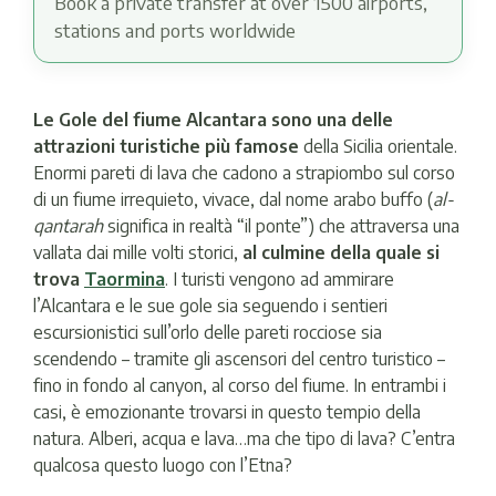
Book a private transfer at over 1500 airports,
stations and ports worldwide
Le Gole del fiume Alcantara sono una delle
attrazioni turistiche più famose
della Sicilia orientale.
Enormi pareti di lava che cadono a strapiombo sul corso
di un fiume irrequieto, vivace, dal nome arabo buffo (
al-
qantarah
significa in realtà “il ponte”) che attraversa una
vallata dai mille volti storici,
al culmine della quale si
trova
Taormina
. I turisti vengono ad ammirare
l’Alcantara e le sue gole sia seguendo i sentieri
escursionistici sull’orlo delle pareti rocciose sia
scendendo – tramite gli ascensori del centro turistico –
fino in fondo al canyon, al corso del fiume. In entrambi i
casi, è emozionante trovarsi in questo tempio della
natura. Alberi, acqua e lava…ma che tipo di lava? C’entra
qualcosa questo luogo con l’Etna?