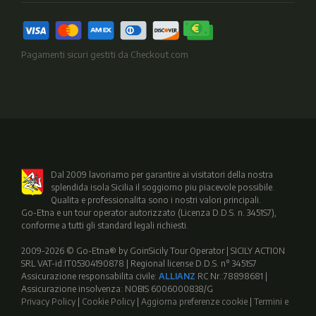
Pagamenti sicuri gestiti da Checkout.com
Dal 2009 lavoriamo per garantire ai visitatori della nostra
splendida isola Sicilia il soggiorno piu piacevole possibile.
Qualita e professionalita sono i nostri valori principali.
Go-Etna e un tour operator autorizzato (Licenza D.D.S. n. 3451S7),
conforme a tutti gli standard legali richiesti.
2009-2026 © Go-Etna® by GoinSicily Tour Operator | SICILY ACTION
SRL VAT-id:IT05304190878 | Regional license D.D.S. n° 3451S7
Assicurazione responsabilita civile:
ALLIANZ
RC Nr.:78898681 |
Assicurazione insolvenza: NOBIS 6006000838/G
Privacy Policy
|
Cookie Policy
|
Aggiorna preferenze cookie
|
Termini e