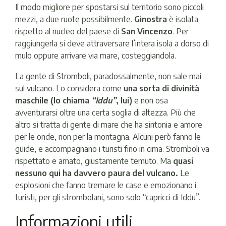
Il modo migliore per spostarsi sul territorio sono piccoli
mezzi, a due ruote possibilmente.
Ginostra
è isolata
rispetto al nucleo del paese di
San Vincenzo
. Per
raggiungerla si deve attraversare l’intera isola a dorso di
mulo oppure arrivare via mare, costeggiandola.
La gente di Stromboli, paradossalmente, non sale mai
sul vulcano. Lo considera come
una sorta di divinità
maschile (lo chiama
“Iddu”
, lui)
e non osa
avventurarsi oltre una certa soglia di altezza. Più che
altro si tratta di gente di mare che ha sintonia e amore
per le onde, non per la montagna. Alcuni però fanno le
guide, e accompagnano i turisti fino in cima. Stromboli va
rispettato e amato, giustamente temuto. Ma
quasi
nessuno qui ha davvero paura del vulcano.
Le
esplosioni che fanno tremare le case e emozionano i
turisti, per gli strombolani, sono solo “capricci di Iddu”.
Informazioni utili