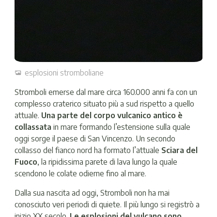
esplosioni stromboliane
Stromboli emerse dal mare circa 160.000 anni fa con un
complesso craterico situato più a sud rispetto a quello
attuale.
Una parte del corpo vulcanico antico è
collassata
in mare formando l’estensione sulla quale
oggi sorge il paese di San Vincenzo. Un secondo
collasso del fianco nord ha formato l’attuale
Sciara del
Fuoco
, la ripidissima parete di lava lungo la quale
scendono le colate odierne fino al mare.
Dalla sua nascita ad oggi, Stromboli non ha mai
conosciuto veri periodi di quiete. Il più lungo si registrò a
inizio XX secolo.
Le esplosioni del vulcano sono