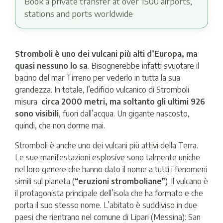
Book a private transfer at over 1500 airports,
stations and ports worldwide
Stromboli è uno dei vulcani più alti d’Europa, ma
quasi nessuno lo sa
. Bisognerebbe infatti svuotare il
bacino del mar Tirreno per vederlo in tutta la sua
grandezza. In totale, l’edificio vulcanico di Stromboli
misura
circa 2000 metri, ma soltanto gli ultimi 926
sono visibili
, fuori dall’acqua. Un gigante nascosto,
quindi, che non dorme mai.
Stromboli è anche uno dei vulcani più attivi della Terra.
Le sue manifestazioni esplosive sono talmente uniche
nel loro genere che hanno dato il nome a tutti i fenomeni
simili sul pianeta (
“eruzioni stromboliane”
). Il vulcano è
il protagonista principale dell’isola che ha formato e che
porta il suo stesso nome. L’abitato è suddiviso in due
paesi che rientrano nel comune di Lipari (Messina): San