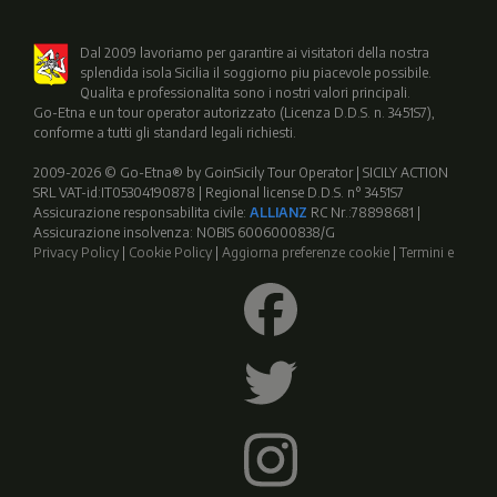
Dal 2009 lavoriamo per garantire ai visitatori della nostra
splendida isola Sicilia il soggiorno piu piacevole possibile.
Qualita e professionalita sono i nostri valori principali.
Go-Etna e un tour operator autorizzato (Licenza D.D.S. n. 3451S7),
conforme a tutti gli standard legali richiesti.
2009-2026 © Go-Etna® by GoinSicily Tour Operator | SICILY ACTION
SRL VAT-id:IT05304190878 | Regional license D.D.S. n° 3451S7
Assicurazione responsabilita civile:
ALLIANZ
RC Nr.:78898681 |
Assicurazione insolvenza: NOBIS 6006000838/G
Privacy Policy
|
Cookie Policy
|
Aggiorna preferenze cookie
|
Termini e