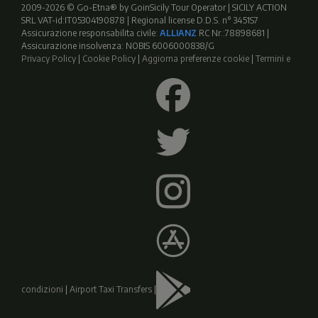
2009-2026 © Go-Etna® by GoinSicily Tour Operator | SICILY ACTION
SRL VAT-id:IT05304190878 | Regional license D.D.S. n° 3451S7
Assicurazione responsabilita civile:
ALLIANZ
RC Nr.:78898681 |
Assicurazione insolvenza: NOBIS 6006000838/G
Privacy Policy
|
Cookie Policy
|
Aggiorna preferenze cookie
|
Termini e
condizioni
|
Airport Taxi Transfers
|