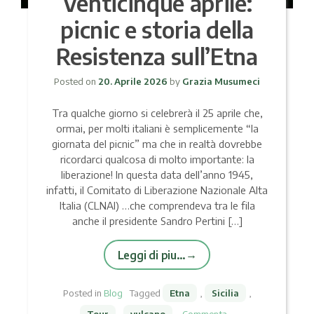
Venticinque aprile:
picnic e storia della
Resistenza sull’Etna
Posted on
20. Aprile 2026
by
Grazia Musumeci
Tra qualche giorno si celebrerà il 25 aprile che,
ormai, per molti italiani è semplicemente “la
giornata del picnic” ma che in realtà dovrebbe
ricordarci qualcosa di molto importante: la
liberazione! In questa data dell’anno 1945,
infatti, il Comitato di Liberazione Nazionale Alta
Italia (CLNAI) …che comprendeva tra le fila
anche il presidente Sandro Pertini […]
Leggi di piu…
Posted in
Blog
Tagged
Etna
,
Sicilia
,
Tour
,
vulcano
Commenta