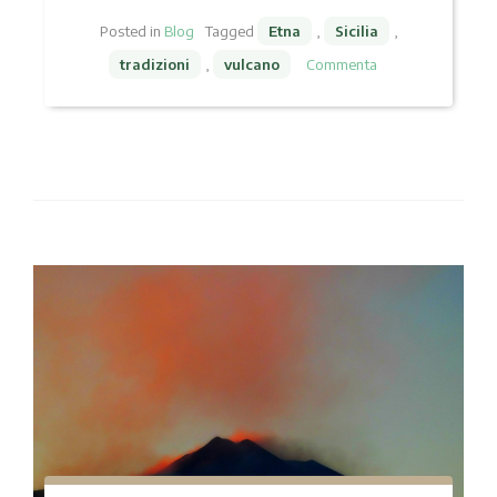
Posted in
Blog
Tagged
Etna
,
Sicilia
,
tradizioni
,
vulcano
Commenta