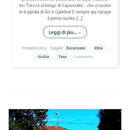
Aci Trezza al borgo di Capomulini… che si svolse
la tragedia di Aci e Galatea! E sempre qui nacque
il primo nucleo […]
Leggi di piu…
Posted in
Blog
Tagged
Escursioni
,
Etna
,
Sicilia
,
Tour
Commenta