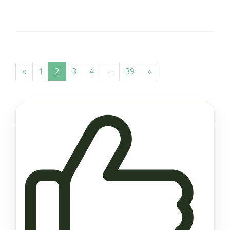
«
1
2
3
4
…
39
»