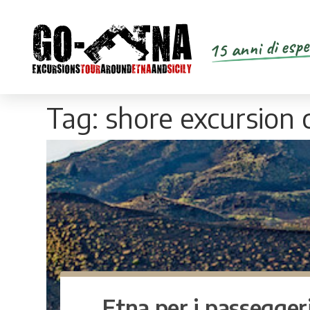
15 anni di espe
Tag:
shore excursion 
Etna per i passegger