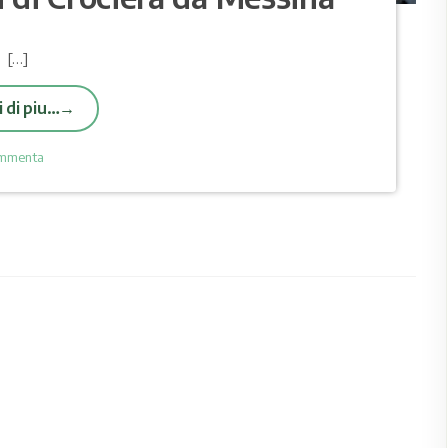
[…]
 di piu…
mmenta