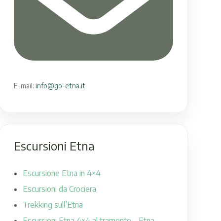
E-mail:
info@go-etna.it
Escursioni Etna
Escursione Etna in 4×4
Escursioni da Crociera
Trekking sull’Etna
Escursioni Etna 4×4 al tramonto – Etna