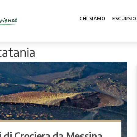
rienze
CHI SIAMO
ESCURSION
catania
i di Crociera da Messina