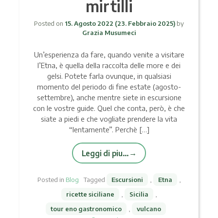
mirtilli
Posted on
15. Agosto 2022
(23. Febbraio 2025)
by
Grazia Musumeci
Un’esperienza da fare, quando venite a visitare
l’Etna, è quella della raccolta delle more e dei
gelsi. Potete farla ovunque, in qualsiasi
momento del periodo di fine estate (agosto-
settembre), anche mentre siete in escursione
con le vostre guide. Quel che conta, però, è che
siate a piedi e che vogliate prendere la vita
“lentamente”. Perchè […]
Leggi di piu…
Posted in
Blog
Tagged
Escursioni
,
Etna
,
ricette siciliane
,
Sicilia
,
tour eno gastronomico
,
vulcano