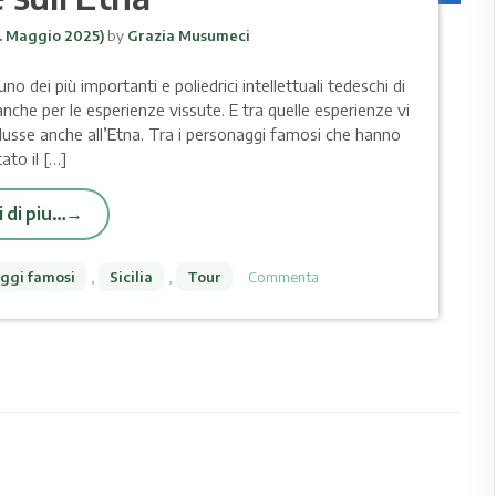
. Maggio 2025)
by
Grazia Musumeci
dei più importanti e poliedrici intellettuali tedeschi di
nche per le esperienze vissute. E tra quelle esperienze vi
ndusse anche all’Etna. Tra i personaggi famosi che hanno
tato il […]
 di piu…
ggi famosi
,
Sicilia
,
Tour
Commenta