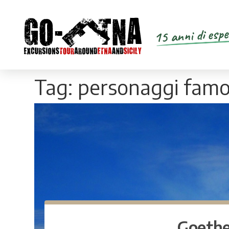
15 anni di espe
Tag:
personaggi famo
Goethe