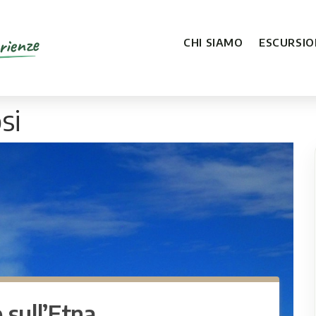
rienze
CHI SIAMO
ESCURSION
si
 sull’Etna