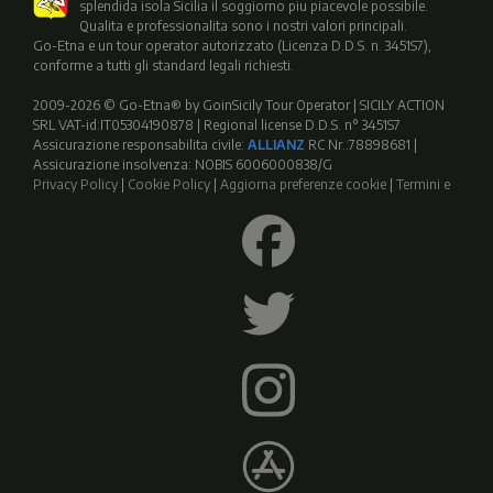
splendida isola Sicilia il soggiorno piu piacevole possibile.
Qualita e professionalita sono i nostri valori principali.
Go-Etna e un tour operator autorizzato (Licenza D.D.S. n. 3451S7),
conforme a tutti gli standard legali richiesti.
2009-2026 © Go-Etna® by GoinSicily Tour Operator | SICILY ACTION
SRL VAT-id:IT05304190878 | Regional license D.D.S. n° 3451S7
Assicurazione responsabilita civile:
ALLIANZ
RC Nr.:78898681 |
Assicurazione insolvenza: NOBIS 6006000838/G
Privacy Policy
|
Cookie Policy
|
Aggiorna preferenze cookie
|
Termini e