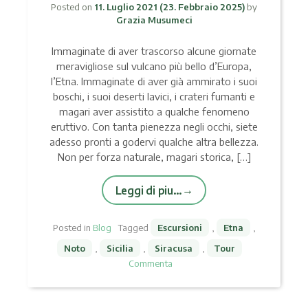
Posted on
11. Luglio 2021
(23. Febbraio 2025)
by
Grazia Musumeci
Immaginate di aver trascorso alcune giornate
meravigliose sul vulcano più bello d’Europa,
l’Etna. Immaginate di aver già ammirato i suoi
boschi, i suoi deserti lavici, i crateri fumanti e
magari aver assistito a qualche fenomeno
eruttivo. Con tanta pienezza negli occhi, siete
adesso pronti a godervi qualche altra bellezza.
Non per forza naturale, magari storica, […]
Leggi di piu…
Posted in
Blog
Tagged
Escursioni
,
Etna
,
Noto
,
Sicilia
,
Siracusa
,
Tour
Commenta