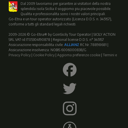
Dal 2009 lavoriamo per garantire ai visitatori della nostra
splendida isola Sicilia il soggiorno piu piacevole possibile.
Qualita e professionalita sono i nostri valori principali.
Go-Etna e un tour operator autorizzato (Licenza D.D.S. n. 3451S7),
conforme a tutti gli standard legali richiesti.
2009-2026 © Go-Etna® by GoinSicily Tour Operator | SICILY ACTION
SRL VAT-id:IT05304190878 | Regional license D.D.S. n° 3451S7
Assicurazione responsabilita civile:
ALLIANZ
RC Nr.:78898681 |
Assicurazione insolvenza: NOBIS 6006000838/G
Privacy Policy
|
Cookie Policy
|
Aggiorna preferenze cookie
|
Termini e