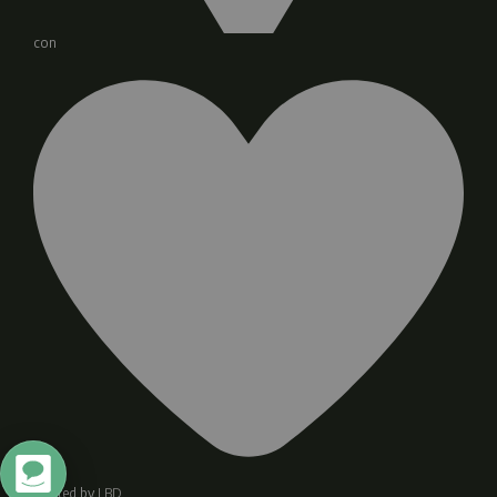
con
Crafted by
LBD