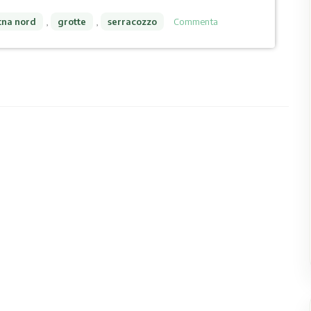
tna nord
,
grotte
,
serracozzo
Commenta