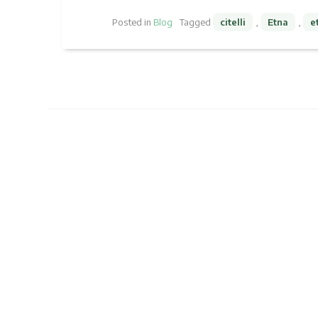
Posted in
Blog
Tagged
citelli
,
Etna
,
e