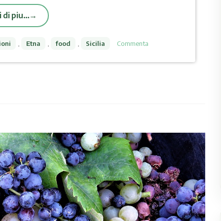
 di piu…
ioni
,
Etna
,
food
,
Sicilia
Commenta