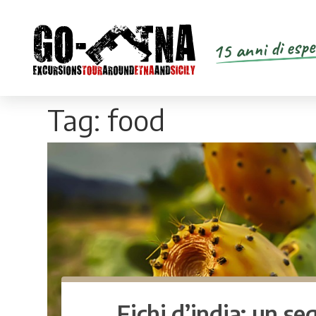
15 anni di espe
Tag:
food
Fichi d’india: un se