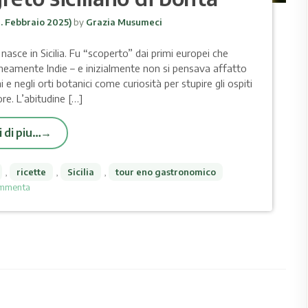
. Febbraio 2025)
by
Grazia Musumeci
 nasce in Sicilia. Fu “scoperto” dai primi europei che
neamente Indie – e inizialmente non si pensava affatto
e negli orti botanici come curiosità per stupire gli ospiti
ore. L’abitudine […]
 di piu…
,
ricette
,
Sicilia
,
tour eno gastronomico
mmenta