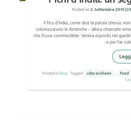
Posted on
2. Settembre 2019
(23
Il fico d’india, come dice la parola stessa, non
colonizzarono le Americhe – allora chiamate erro
che fosse commestibile. Veniva esposto nei giardini 
o per far col
Leggi
Posted in
Blog
Tagged
cibo siciliano
,
food
Co