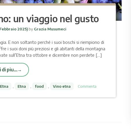
no: un viaggio nel gusto
 Febbraio 2025)
by
Grazia Musumeci
agia. E non soltanto perché i suoi boschi si riempiono di
ffre i suoi doni più preziosi e gli abitanti della montagna
ovate sull’Etna tra ottobre e dicembre non perdete […]
 di piu…
 Etna
,
Etna
,
food
,
Vino etna
Commenta