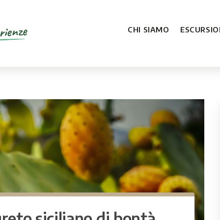
rienze
CHI SIAMO
ESCURSION
greto siciliano di bontà