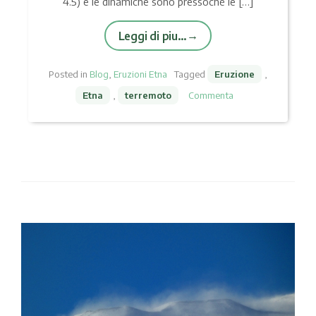
4.5) e le dinamiche sono pressoché le […]
Leggi di piu…
Posted in
Blog
,
Eruzioni Etna
Tagged
Eruzione
,
Etna
,
terremoto
Commenta