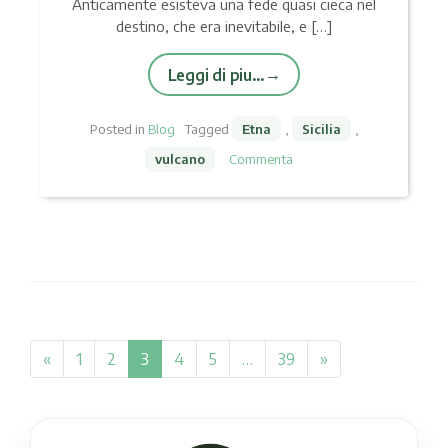
Anticamente esisteva una fede quasi cieca nel
destino, che era inevitabile, e […]
Leggi di piu…
Posted in
Blog
Tagged
Etna
,
Sicilia
,
vulcano
Commenta
«
1
2
3
4
5
…
39
»