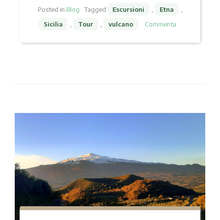
Posted in
Blog
Tagged
Escursioni
,
Etna
,
Sicilia
,
Tour
,
vulcano
Commenta