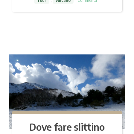
Tour
,
vulcano
Commenta
Dove fare slittino