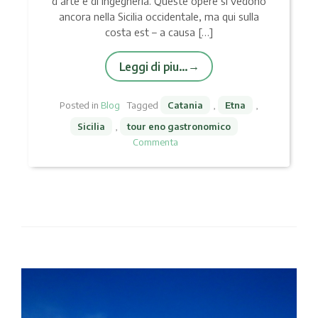
d’arte e di ingegneria. Queste opere si vedono
ancora nella Sicilia occidentale, ma qui sulla
costa est – a causa […]
Leggi di piu…
Posted in
Blog
Tagged
Catania
,
Etna
,
Sicilia
,
tour eno gastronomico
Commenta