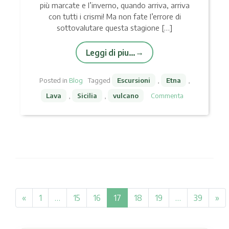
più marcate e l’inverno, quando arriva, arriva
con tutti i crismi! Ma non fate l’errore di
sottovalutare questa stagione […]
Leggi di piu…
Posted in
Blog
Tagged
Escursioni
,
Etna
,
Lava
,
Sicilia
,
vulcano
Commenta
«
1
…
15
16
17
18
19
…
39
»