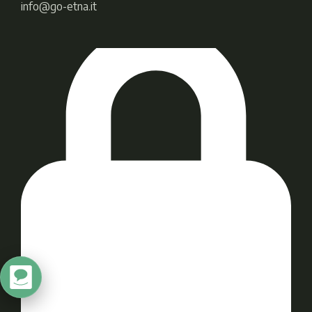
info@go-etna.it