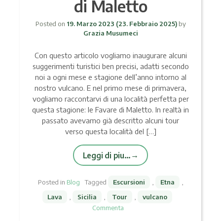
di Maletto
Posted on
19. Marzo 2023
(23. Febbraio 2025)
by
Grazia Musumeci
Con questo articolo vogliamo inaugurare alcuni
suggerimenti turistici ben precisi, adatti secondo
noi a ogni mese e stagione dell’anno intorno al
nostro vulcano. E nel primo mese di primavera,
vogliamo raccontarvi di una località perfetta per
questa stagione: le Favare di Maletto. In realtà in
passato avevamo già descritto alcuni tour
verso questa località del […]
Leggi di piu…
Posted in
Blog
Tagged
Escursioni
,
Etna
,
Lava
,
Sicilia
,
Tour
,
vulcano
Commenta