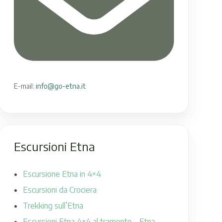
E-mail:
info@go-etna.it
Escursioni Etna
Escursione Etna in 4×4
Escursioni da Crociera
Trekking sull’Etna
Escursioni Etna 4×4 al tramonto – Etna