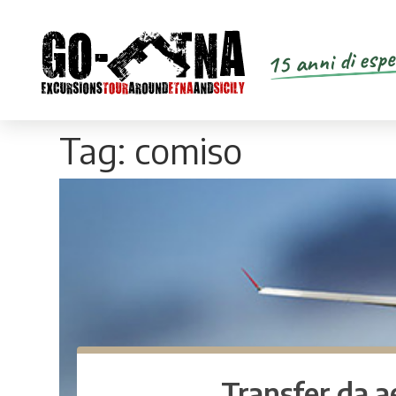
15 anni di espe
Tag:
comiso
Transfer da 