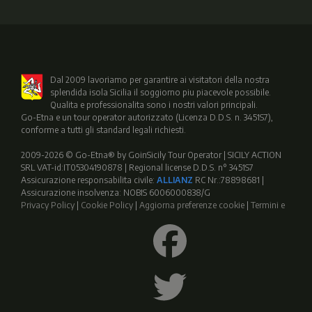
Dal 2009 lavoriamo per garantire ai visitatori della nostra
splendida isola Sicilia il soggiorno piu piacevole possibile.
Qualita e professionalita sono i nostri valori principali.
Go-Etna e un tour operator autorizzato (Licenza D.D.S. n. 3451S7),
conforme a tutti gli standard legali richiesti.
2009-2026 © Go-Etna® by GoinSicily Tour Operator | SICILY ACTION
SRL VAT-id:IT05304190878 | Regional license D.D.S. n° 3451S7
Assicurazione responsabilita civile:
ALLIANZ
RC Nr.:78898681 |
Assicurazione insolvenza: NOBIS 6006000838/G
Privacy Policy
|
Cookie Policy
|
Aggiorna preferenze cookie
|
Termini e