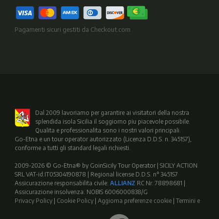
Pagamenti sicuri gestiti da Checkout.com
Dal 2009 lavoriamo per garantire ai visitatori della nostra
splendida isola Sicilia il soggiorno piu piacevole possibile.
Qualita e professionalita sono i nostri valori principali.
Go-Etna e un tour operator autorizzato (Licenza D.D.S. n. 3451S7),
conforme a tutti gli standard legali richiesti.
2009-2026 © Go-Etna® by GoinSicily Tour Operator | SICILY ACTION
SRL VAT-id:IT05304190878 | Regional license D.D.S. n° 3451S7
Assicurazione responsabilita civile:
ALLIANZ
RC Nr.:78898681 |
Assicurazione insolvenza: NOBIS 6006000838/G
Privacy Policy
|
Cookie Policy
|
Aggiorna preferenze cookie
|
Termini e