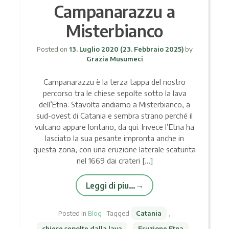
Campanarazzu a
Misterbianco
Posted on
13. Luglio 2020
(23. Febbraio 2025)
by
Grazia Musumeci
Campanarazzu è la terza tappa del nostro
percorso tra le chiese sepolte sotto la lava
dell’Etna. Stavolta andiamo a Misterbianco, a
sud-ovest di Catania e sembra strano perché il
vulcano appare lontano, da qui. Invece l’Etna ha
lasciato la sua pesante impronta anche in
questa zona, con una eruzione laterale scaturita
nel 1669 dai crateri […]
Leggi di piu…
Posted in
Blog
Tagged
Catania
,
chiese sepolte dalla lava
,
Eruzione Etna
,