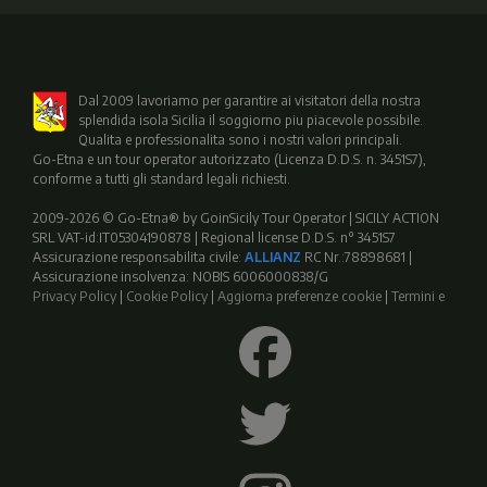
Dal 2009 lavoriamo per garantire ai visitatori della nostra
splendida isola Sicilia il soggiorno piu piacevole possibile.
Qualita e professionalita sono i nostri valori principali.
Go-Etna e un tour operator autorizzato (Licenza D.D.S. n. 3451S7),
conforme a tutti gli standard legali richiesti.
2009-2026 © Go-Etna® by GoinSicily Tour Operator | SICILY ACTION
SRL VAT-id:IT05304190878 | Regional license D.D.S. n° 3451S7
Assicurazione responsabilita civile:
ALLIANZ
RC Nr.:78898681 |
Assicurazione insolvenza: NOBIS 6006000838/G
Privacy Policy
|
Cookie Policy
|
Aggiorna preferenze cookie
|
Termini e