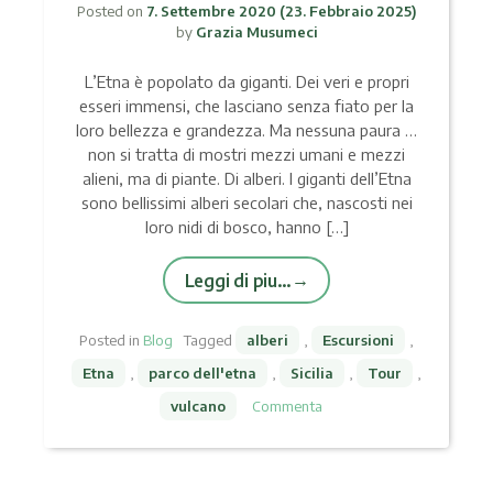
Posted on
7. Settembre 2020
(23. Febbraio 2025)
by
Grazia Musumeci
L’Etna è popolato da giganti. Dei veri e propri
esseri immensi, che lasciano senza fiato per la
loro bellezza e grandezza. Ma nessuna paura …
non si tratta di mostri mezzi umani e mezzi
alieni, ma di piante. Di alberi. I giganti dell’Etna
sono bellissimi alberi secolari che, nascosti nei
loro nidi di bosco, hanno […]
Leggi di piu…
Posted in
Blog
Tagged
alberi
,
Escursioni
,
Etna
,
parco dell'etna
,
Sicilia
,
Tour
,
vulcano
Commenta