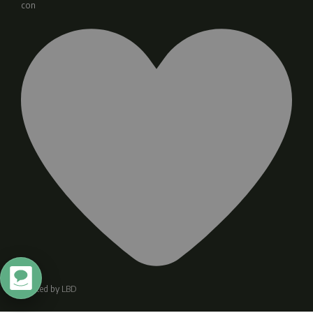
con
Crafted by
LBD