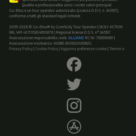
Qualita e professionalita sono i nostri valori principali.
Go-Etna e un tour operator autorizzato (Licenza D.D.S. n. 3451S7),
conforme a tutti gli standard legali richiesti.
2009-2026 © Go-Etna® by GoinSicily Tour Operator | SICILY ACTION
SRL VAT-id:IT05304190878 | Regional license D.D.S. n° 3451S7
Assicurazione responsabilita civile:
ALLIANZ
RC Nr.:78898681 |
Assicurazione insolvenza: NOBIS 6006000838/G
Privacy Policy
|
Cookie Policy
|
Aggiorna preferenze cookie
|
Termini e