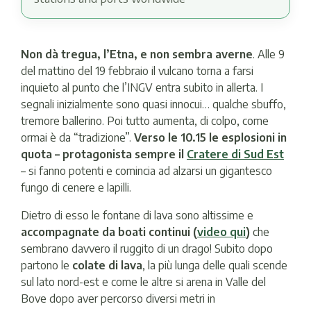
Non dà tregua, l’Etna, e non sembra averne
. Alle 9
del mattino del 19 febbraio il vulcano torna a farsi
inquieto al punto che l’INGV entra subito in allerta. I
segnali inizialmente sono quasi innocui… qualche sbuffo,
tremore ballerino. Poi tutto aumenta, di colpo, come
ormai è da “tradizione”.
Verso le 10.15 le esplosioni in
quota – protagonista sempre il
Cratere di Sud Est
– si fanno potenti e comincia ad alzarsi un gigantesco
fungo di cenere e lapilli.
Dietro di esso le fontane di lava sono altissime e
accompagnate da boati continui (
video qui
)
che
sembrano davvero il ruggito di un drago! Subito dopo
partono le
colate di lava
, la più lunga delle quali scende
sul lato nord-est e come le altre si arena in Valle del
Bove dopo aver percorso diversi metri in