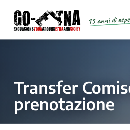
15 anni di espe
Transfer Comiso
prenotazione