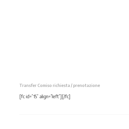
Transfer Comiso richiesta / prenotazione
[fc id=’15’ align=’left’][/fc]