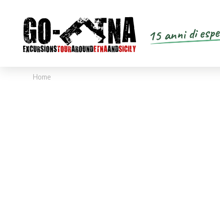
15 anni di espe
Home