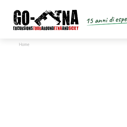
15 anni di espe
Home