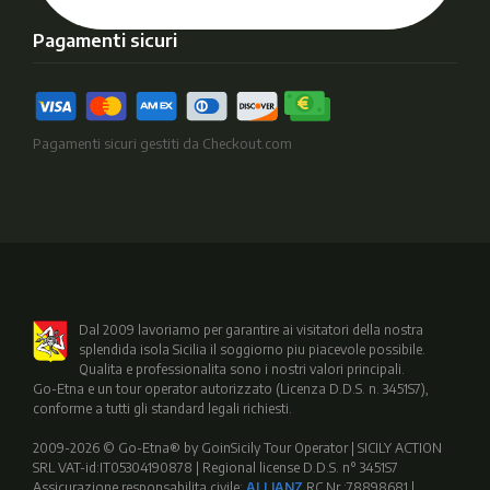
Pagamenti sicuri
Pagamenti sicuri gestiti da Checkout.com
Dal 2009 lavoriamo per garantire ai visitatori della nostra
splendida isola Sicilia il soggiorno piu piacevole possibile.
Qualita e professionalita sono i nostri valori principali.
Go-Etna e un tour operator autorizzato (Licenza D.D.S. n. 3451S7),
conforme a tutti gli standard legali richiesti.
2009-2026 © Go-Etna® by GoinSicily Tour Operator | SICILY ACTION
SRL VAT-id:IT05304190878 | Regional license D.D.S. n° 3451S7
Assicurazione responsabilita civile:
ALLIANZ
RC Nr.:78898681 |