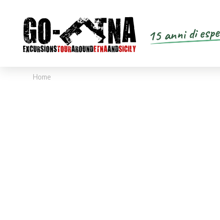
15 anni di espe
Home