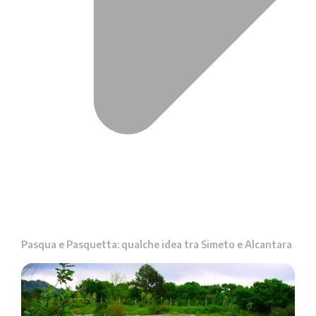
Pasqua e Pasquetta: qualche idea tra Simeto e Alcantara