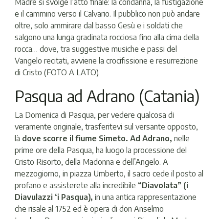
Madre si svolge l’atto finale: la condanna, la fustigazione
e il cammino verso il Calvario. Il pubblico non può andare
oltre, solo ammirare dal basso Gesù e i soldati che
salgono una lunga gradinata rocciosa fino alla cima della
rocca… dove, tra suggestive musiche e passi del
Vangelo recitati, avviene la crocifissione e resurrezione
di Cristo (FOTO A LATO).
Pasqua ad Adrano (Catania)
La Domenica di Pasqua, per vedere qualcosa di
veramente originale, trasferitevi sul versante opposto,
là
dove scorre il fiume Simeto. Ad Adrano,
nelle
prime ore della Pasqua, ha luogo la processione del
Cristo Risorto, della Madonna e dell’Angelo. A
mezzogiorno, in piazza Umberto, il sacro cede il posto al
profano e assisterete alla incredibile
“Diavolata” (i
Diavulazzi ‘i Pasqua),
in una antica rappresentazione
che risale al 1752 ed è opera di don Anselmo