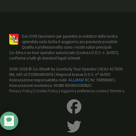
Dal 2009 lavoriamo per garantire ai visitatori della nostra
splendida isola Sicilia il soggiorno piu piacevole possibile.
Qualita e professionalita sono i nostri valori principali.
Go-Etna e un tour operator autorizzato (Licenza D.D.S. n. 3451S7),
conforme a tutti gli standard legali richiesti.
2009-2026 © Go-Etna® by GoinSicily Tour Operator | SICILY ACTION
SRL VAT-id:IT05304190878 | Regional license D.D.S. n° 3451S7
Assicurazione responsabilita civile:
ALLIANZ
RC Nr.:78898681 |
Assicurazione insolvenza: NOBIS 6006000838/G
Privacy Policy
|
Cookie Policy
|
Aggiorna preferenze cookie
|
Termini e