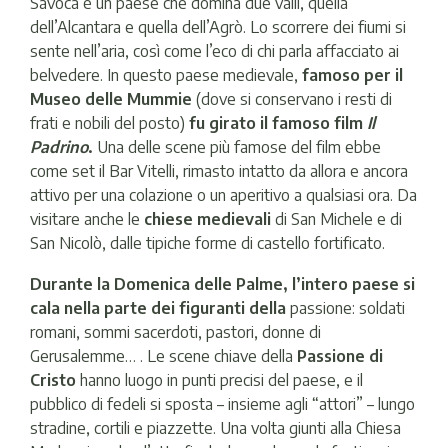
Savoca è un paese che domina due valli, quella
dell’Alcantara e quella dell’Agrò. Lo scorrere dei fiumi si
sente nell’aria, così come l’eco di chi parla affacciato ai
belvedere. In questo paese medievale,
famoso per il
Museo delle Mummie
(dove si conservano i resti di
frati e nobili del posto)
fu girato il famoso film
Il
Padrino
.
Una delle scene più famose del film ebbe
come set il Bar Vitelli, rimasto intatto da allora e ancora
attivo per una colazione o un aperitivo a qualsiasi ora. Da
visitare anche le
chiese medievali
di San Michele e di
San Nicolò, dalle tipiche forme di castello fortificato.
Durante la Domenica delle Palme, l’intero paese si
cala nella parte dei figuranti della
passione: soldati
romani, sommi sacerdoti, pastori, donne di
Gerusalemme… . Le scene chiave della
Passione di
Cristo
hanno luogo in punti precisi del paese, e il
pubblico di fedeli si sposta – insieme agli “attori” – lungo
stradine, cortili e piazzette. Una volta giunti alla Chiesa