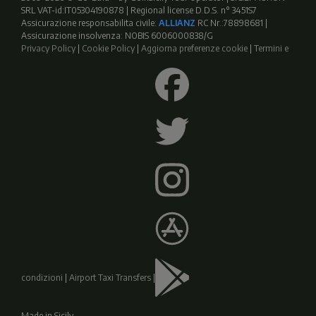
SRL VAT-id:IT05304190878 | Regional license D.D.S. n° 3451S7
Assicurazione responsabilita civile:
ALLIANZ
RC Nr.:78898681 |
Assicurazione insolvenza: NOBIS 6006000838/G
Privacy Policy
|
Cookie Policy
|
Aggiorna preferenze cookie
|
Termini e
condizioni
|
Airport Taxi Transfers
|
Made in Sicily