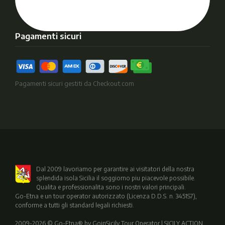
Pagamenti sicuri
Pagamenti sicuri gestiti da Checkout.com
Dal 2009 lavoriamo per garantire ai visitatori della nostra
splendida isola Sicilia il soggiorno piu piacevole possibile.
Qualita e professionalita sono i nostri valori principali.
Go-Etna e un tour operator autorizzato (Licenza D.D.S. n. 3451S7),
conforme a tutti gli standard legali richiesti.
2009-2026 © Go-Etna® by GoinSicily Tour Operator | SICILY ACTION