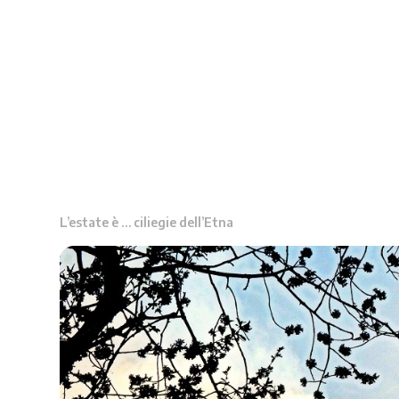
L’estate è … ciliegie dell’Etna