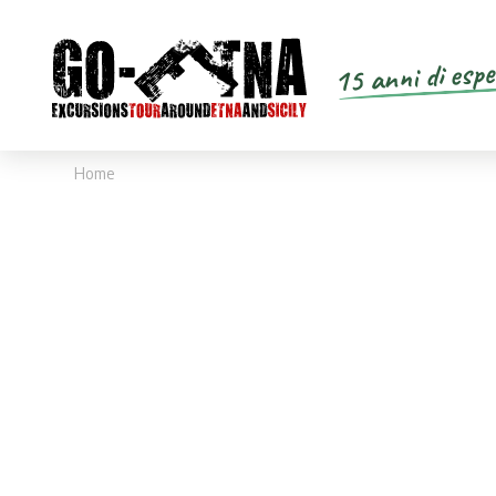
15 anni di espe
Home