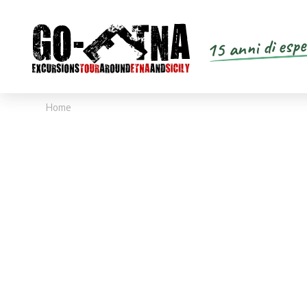
15 anni di espe
Home