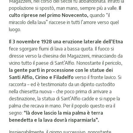
Magazzeni, nel corso dei secoli fu abbandonata. Infatti la
popolazione si spostò, man mano, sempre più a valle.
Il
culto riprese nel primo Novecento,
quando “il
miracolo della lava” riaccese in tutti l’amore verso quel
luogo.
Il 3 novembre 1928 una eruzione laterale dell’Etna
fece sgorgare fiumi di lava a bassa quota. Il fuoco si
diresse verso la chiesina dei Magazzeni, minacciando da
vicino tutto il paese di Sant’Alfio. Nonostante il pericolo,
la gente partì in processione con le statue dei
Santi Alfio, Cirino e Filadelfo
verso il fronte lavico. Si
racconta – ed è testimoniato da un dipinto custodito
nella chiesetta nuova – che poco prima di arrivare a
destinazione, la statua di Sant’Alfio cadde e si ruppe la
palma che recava in mano. Per il popolo questo era il
segno:
“là dove lascio la mia palma è terra
benedetta e la lava dovrà risparmiarla”.
Inspiegabilmente, il giorno successivo, nonostante