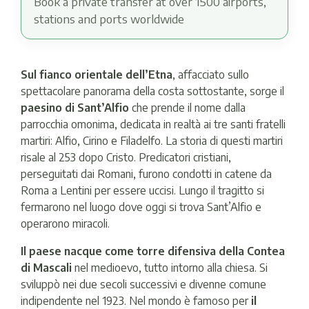
Book a private transfer at over 1500 airports,
stations and ports worldwide
Sul fianco orientale dell’Etna
, affacciato sullo
spettacolare panorama della costa sottostante, sorge il
paesino di Sant’Alfio
che prende il nome dalla
parrocchia omonima, dedicata in realtà ai tre santi fratelli
martiri: Alfio, Cirino e Filadelfo. La storia di questi martiri
risale al 253 dopo Cristo. Predicatori cristiani,
perseguitati dai Romani, furono condotti in catene da
Roma a Lentini per essere uccisi. Lungo il tragitto si
fermarono nel luogo dove oggi si trova Sant’Alfio e
operarono miracoli.
Il paese nacque come torre difensiva della Contea
di Mascali
nel medioevo, tutto intorno alla chiesa. Si
sviluppò nei due secoli successivi e divenne comune
indipendente nel 1923. Nel mondo è famoso per
il