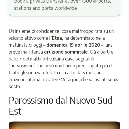
Book a private transfer at over 1500 airports,
stations and ports worldwide
Un insieme di coincidenze, cosa mai troppo rara su un
vulcano attivo come
l’Etna,
ha determinato nella
mattinata di oggi –
domenica 19 aprile 2020
– una
breve ma intensa
eruzione sommitale
. Già a partire
dalle 7 del mattino il vulcano dava segnali di
“nervosismo” che però non hanno preoccupato più di
tanto gli scienziati. Infatti è in atto da 5 mesi una
eruzione interna al cratere Voragine, che va avanti senza
sosta.
Parossismo dal Nuovo Sud
Est