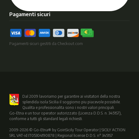
Pagamenti sicuri
Pagamenti sicuri gestiti da Checkout.com
Dal 2009 lavoriamo per garantire ai visitatori della nostra
splendida isola Sicilia il soggiorno piu piacevole possibile.
Qualita e professionalita sono i nostri valori principali.
Go-Etna e un tour operator autorizzato (Licenza D.D.S. n. 3451S7),
conforme a tutti gli standard legali richiesti.
2009-2026 © Go-Etna® by GoinSicily Tour Operator | SICILY ACTION
SRL VAT-id:IT05304190878 | Regional license D.D.S. n° 3451S7