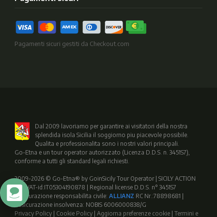
Pagamenti sicuri gestiti da Checkout.com
Dal 2009 lavoriamo per garantire ai visitatori della nostra
splendida isola Sicilia il soggiorno piu piacevole possibile.
Qualita e professionalita sono i nostri valori principali.
Go-Etna e un tour operator autorizzato (Licenza D.D.S. n. 3451S7),
conforme a tutti gli standard legali richiesti.
2009-2026 © Go-Etna® by GoinSicily Tour Operator | SICILY ACTION
SRL VAT-id:IT05304190878 | Regional license D.D.S. n° 3451S7
Assicurazione responsabilita civile:
ALLIANZ
RC Nr.:78898681 |
Assicurazione insolvenza: NOBIS 6006000838/G
Privacy Policy
|
Cookie Policy
|
Aggiorna preferenze cookie
|
Termini e