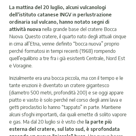
La mattina del 20 luglio, alcuni vulcanologi
dell’istituto catanese INGV
i
n perlustrazione
ordinaria sul vulcano, hanno notato segni di
attività nuova
nella grande base del cratere Bocca
Nuova. Questo cratere, il quarto nato degli attuali cinque
in cima all’Etna, venne definito “bocca nuova” proprio
perché formatosi in tempi recenti (1968) rompendo
quell’equilibrio a tre fra i già esistenti Centrale, Nord Est
e Voragine.
Inizialmente era una bocca piccola, ma con il tempo e le
tante eruzioni è diventato un cratere gigantesco
(diametro 500 metri, profondità 200) e se oggi appare
piatto e vasto è solo perché nel corso degli anni lava e
getti piroclastici lo hanno “tappato” in parte. Mantiene
alcuni sfoghi importanti, dai quali emette di solito vapore
e gas. Ma dal 20 luglio si è visto che
la parte più
esterna del cratere, sul lato sud, è sprofondata