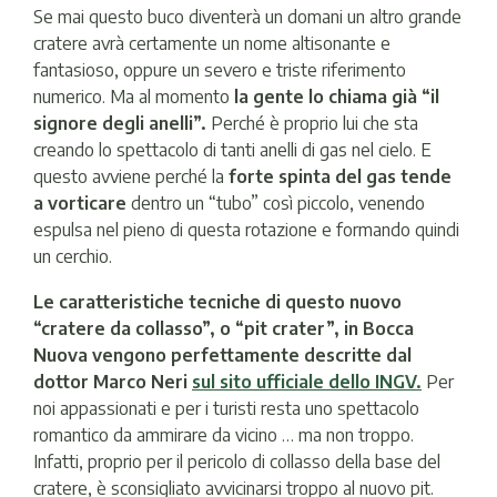
Se mai questo buco diventerà un domani un altro grande
cratere avrà certamente un nome altisonante e
fantasioso, oppure un severo e triste riferimento
numerico. Ma al momento
la gente lo chiama già “il
signore degli anelli”.
Perché è proprio lui che sta
creando lo spettacolo di tanti anelli di gas nel cielo. E
questo avviene perché la
forte spinta del gas tende
a vorticare
dentro un “tubo” così piccolo, venendo
espulsa nel pieno di questa rotazione e formando quindi
un cerchio.
Le caratteristiche tecniche di questo nuovo
“cratere da collasso”, o “pit crater”, in Bocca
Nuova vengono perfettamente descritte dal
dottor Marco Neri
sul sito ufficiale dello INGV
.
Per
noi appassionati e per i turisti resta uno spettacolo
romantico da ammirare da vicino … ma non troppo.
Infatti, proprio per il pericolo di collasso della base del
cratere, è sconsigliato avvicinarsi troppo al nuovo pit.