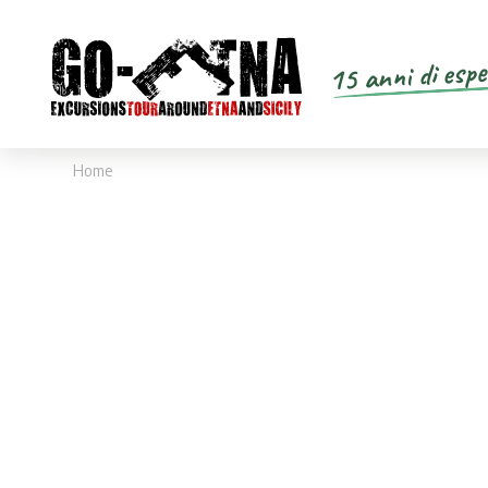
15 anni di espe
Home