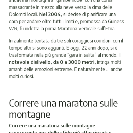
sfidava la montagna a “gambe nude” con una corsa
massacrante in mezzo alla neve verso la cima delle
Dolomiti locali.
Nel 2004,
si decise di pianificare una
gara per andare oltre tutti i limiti e, promossa da Guiness
WR, fu indetta la prima Maratona Verticale sull’Etna.
Inizialmente tentata da tre soli coraggiosi corridori, con il
tempo altri si sono aggiunti. E oggi, 22 anni dopo, si è
trasformata nella più grande “gara in salita” al mondo. Il
notevole dislivello, da 0 a 3000 metri,
intriga molti
amanti delle emozioni estreme. E naturalmente … anche
molti curiosi.
Correre una maratona sulle
montagne
Correre una maratona sulle montagne
rappresenta una delle sfide più affascinanti e