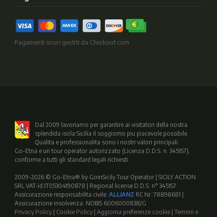
Pagamenti sicuri gestiti da Checkout.com
Dal 2009 lavoriamo per garantire ai visitatori della nostra
splendida isola Sicilia il soggiorno piu piacevole possibile.
Qualita e professionalita sono i nostri valori principali.
Go-Etna e un tour operator autorizzato (Licenza D.D.S. n. 3451S7),
conforme a tutti gli standard legali richiesti.
2009-2026 © Go-Etna® by GoinSicily Tour Operator | SICILY ACTION
SRL VAT-id:IT05304190878 | Regional license D.D.S. n° 3451S7
Assicurazione responsabilita civile:
ALLIANZ
RC Nr.:78898681 |
Assicurazione insolvenza: NOBIS 6006000838/G
Privacy Policy
|
Cookie Policy
|
Aggiorna preferenze cookie
|
Termini e